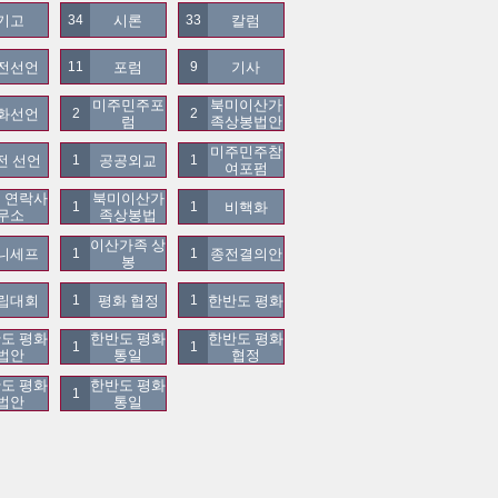
기고
시론
칼럼
34
33
전선언
포럼
기사
11
9
미주민주포
북미이산가
화선언
2
2
럼
족상봉법안
미주민주참
전 선언
공공외교
1
1
여포펌
 연락사
북미이산가
비핵화
1
1
무소
족상봉법
이산가족 상
니세프
종전결의안
1
1
봉
립대회
평화 협정
한반도 평화
1
1
도 평화 
한반도 평화 
한반도 평화 
1
1
법안
통일
협정
도 평화
한반도 평화
1
법안
통일