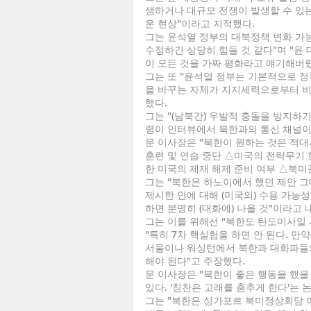
생하거나 대규모 전쟁이 발생할 수 있는
운 현상"이라고 지적했다.
그는 윤석열 정부의 대북정책 변화 가
수정하긴 상당히 힘들 것 같다"며 "윤
이 모든 것을 가짜 평화라고 얘기해버
그는 또 "윤석열 정부는 기본적으로 정책을
을 바꾸는 자체가 지지세력으로부터 비
했다.
그는 "(남북간) 우발적 충돌을 방지하
령이 인터뷰에서 북한과의 통신 채널이 
문 이사장은 "북한이 원하는 것은 적대
훈련 및 연습 중단 △미국의 전략무기 
한 미국의 제재 해제 준비 여부 △북미
그는 "북한은 하노이에서 했던 제안 
제시한 안에 대해 (미국의) 수용 가능
하면 분명히 (대화에) 나올 것"이라고 
그는 이를 위해선 "북한도 탄도미사일
"특히 7차 핵실험을 하면 안 된다. 만
서울이나 워싱턴에서 북한과 대화파들의
해야 된다"고 주장했다.
문 이사장은 "북한이 좋은 행동을 했을
있다. '칭찬은 고래를 춤추게 한다'는
그는 "북한은 싱가포르 북미정상회담 이