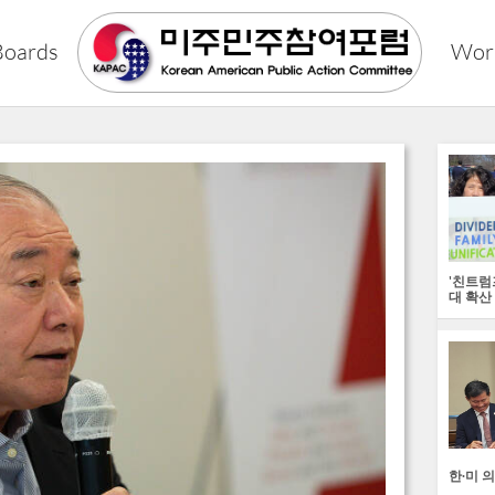
Boards
Wor
'친트럼
대 확산
한∙미 