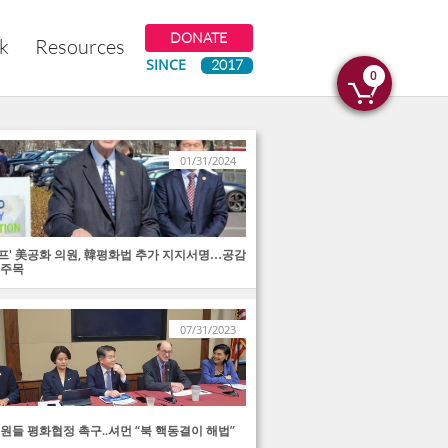
DONATE
k
Resources
SINCE​
2017
0

01/31/2024
프' 美공화 의원, 韓평화법 추가 지지서명…공감
 주목
07/31/2023
의원들 평화협정 촉구..셔먼 “북 핵동결이 해법”