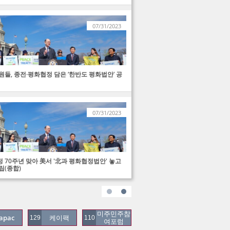
07/31/2023
원들, 종전·평화협정 담은 ‘한반도 평화법안’ 공
07/31/2023
 70주년 맞아 美서 '北과 평화협정법안' 놓고 
립(종합)
미주민주참
apac
케이팩
129
110
여포럼