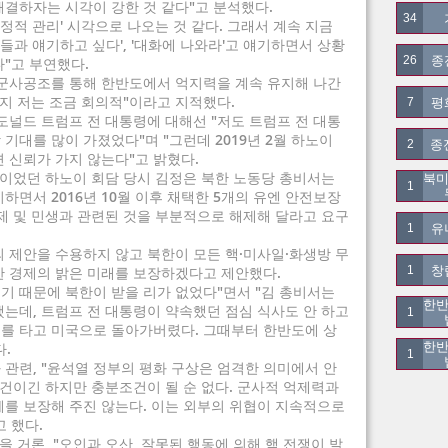
결하자는 시각이 강한 것 같다"고 분석했다.
34
정적 관리' 시각으로 나오는 것 같다. 그래서 계속 지금
신들과 얘기하고 싶다', '대화에 나와라'고 얘기하면서 상황
종
26
"고 부연했다.
 군사공조를 통해 한반도에서 억지력을 계속 유지해 나간
인지 저는 조금 회의적"이라고 지적했다.
평
7
도널드 트럼프 전 대통령에 대해선 "저도 트럼프 전 대통
기대를 많이 가졌었다"며 "그런데 2019년 2월 하노이
종
2
 신뢰가 가지 않는다"고 밝혔다.
담이었던 하노이 회담 당시 김정은 북한 노동당 총비서는
북미
1
하면서 2016년 10월 이후 채택한 5개의 유엔 안전보장
제 및 민생과 관련된 것을 부분적으로 해제해 달라고 요구
유
1
 제안을 수용하지 않고 북한이 모든 핵·미사일·화생방 무
창
한 경제의 밝은 미래를 보장하겠다고 제안했다.
1
이기 때문에 북한이 받을 리가 없었다"면서 "김 총비서는
한반
는데, 트럼프 전 대통령이 약속했던 점심 식사도 안 하고
1
를 타고 미국으로 돌아가버렸다. 그때부터 한반도에 상
한반
.
1
관련, "윤석열 정부의 평화 구상은 엄격한 의미에서 안
건이긴 하지만 충분조건이 될 순 없다. 군사적 억제력과
체를 보장해 주진 않는다. 이는 외부의 위협이 지속적으로
 했다.
을 거론, "오인과 오산, 잘못된 행동에 의해 핵 전쟁이 발