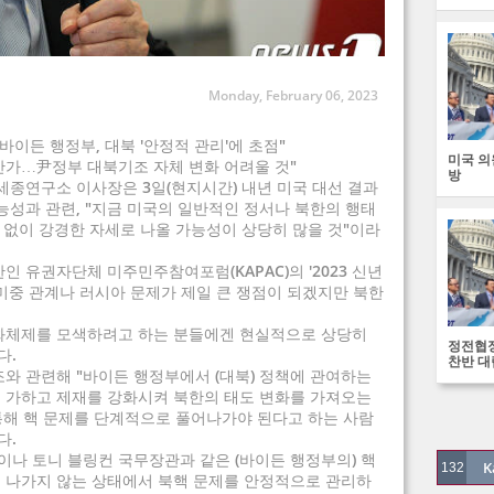
Monday, February 06, 2023
든 행정부, 대북 '안정적 관리'에 초점"
미국 의
 안가…尹정부 대북기조 자체 변화 어려울 것"
방
 세종연구소 이사장은 3일(현지시간) 내년 미국 대선 결과
능성과 관련, "지금 미국의 일반적인 정서나 북한의 행태
것 없이 강경한 자세로 나올 가능성이 상당히 많을 것"이라
 유권자단체 미주민주참여포럼(KAPAC)의 '2023 신년
서 미중 관계나 러시아 문제가 제일 큰 쟁점이 되겠지만 북한
 평화체제를 모색하려고 하는 분들에겐 현실적으로 상당히
정전협정
다.
찬반 대
와 관련해 "바이든 행정부에서 (대북) 정책에 관여하는
 가하고 제재를 강화시켜 북한의 태도 변화를 가져오는
통해 핵 문제를 단계적으로 풀어나가야 된다고 하는 사람
다.
이나 토니 블링컨 국무장관과 같은 (바이든 행정부의) 핵
K
132
 나가지 않는 상태에서 북핵 문제를 안정적으로 관리하