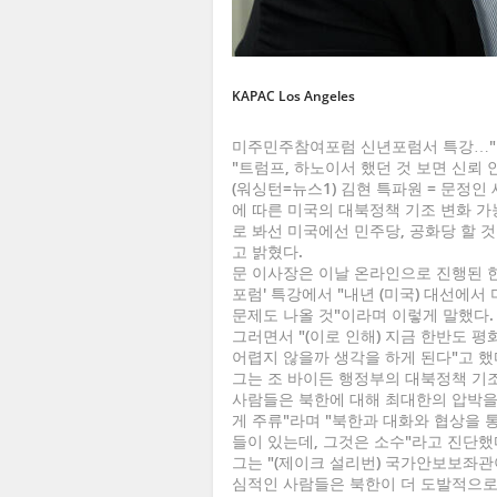
KAPAC Los Angeles
미주민주참여포럼 신년포럼서 특강…"바이
"트럼프, 하노이서 했던 것 보면 신뢰
(워싱턴=뉴스1) 김현 특파원 = 문정인
에 따른 미국의 대북정책 기조 변화 가
로 봐선 미국에선 민주당, 공화당 할 
고 밝혔다.
문 이사장은 이날 온라인으로 진행된 한인
포럼' 특강에서 "내년 (미국) 대선에
문제도 나올 것"이라며 이렇게 말했다.
그러면서 "(이로 인해) 지금 한반도
어렵지 않을까 생각을 하게 된다"고 했
그는 조 바이든 행정부의 대북정책 기조
사람들은 북한에 대해 최대한의 압박을
게 주류"라며 "북한과 대화와 협상을 
들이 있는데, 그것은 소수"라고 진단했
그는 "(제이크 설리번) 국가안보보좌관
심적인 사람들은 북한이 더 도발적으로