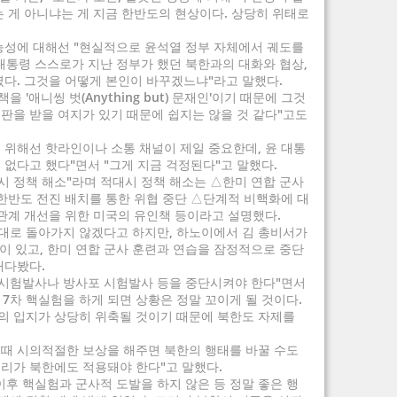
 게 아니냐는 게 지금 한반도의 현상이다. 상당히 위태로
능성에 대해선 "현실적으로 윤석열 정부 자체에서 궤도를
 대통령 스스로가 지난 정부가 했던 북한과의 대화와 협상,
렸다. 그것을 어떻게 본인이 바꾸겠느냐"라고 말했다.
 '애니씽 벗(Anything but) 문재인'이기 때문에 그것
판을 받을 여지가 있기 때문에 쉽지는 않을 것 같다"고도
기 위해선 핫라인이나 소통 채널이 제일 중요한데, 윤 대통
없다고 했다"면서 "그게 지금 걱정된다"고 말했다.
시 정책 해소"라며 적대시 정책 해소는 △한미 연합 군사
한반도 전진 배치를 통한 위협 중단 △단계적 비핵화에 대
관계 개선을 위한 미국의 유인책 등이라고 설명했다.
그대로 돌아가지 않겠다고 하지만, 하노이에서 김 총비서가
성이 있고, 한미 연합 군사 훈련과 연습을 잠정적으로 중단
내다봤다.
 시험발사나 방사포 시험발사 등을 중단시켜야 한다"면서
약 7차 핵실험을 하게 되면 상황은 정말 꼬이게 될 것이다.
 입지가 상당히 위축될 것이기 때문에 북한도 자제를
 때 시의적절한 보상을 해주면 북한의 행태를 바꿀 수도
 논리가 북한에도 적용돼야 한다"고 말했다.
후 핵실험과 군사적 도발을 하지 않은 등 정말 좋은 행