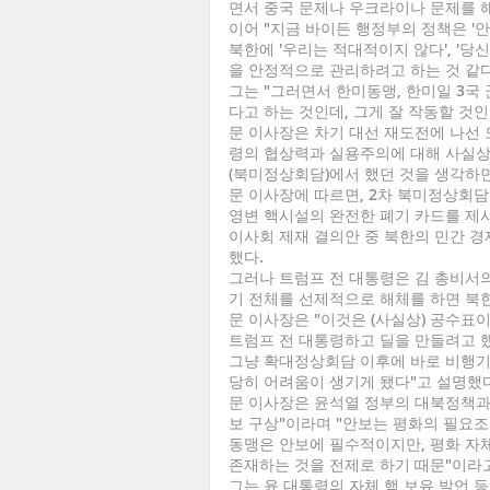
면서 중국 문제나 우크라이나 문제를 해
이어 "지금 바이든 행정부의 정책은 '안
북한에 '우리는 적대적이지 않다', '당
을 안정적으로 관리하려고 하는 것 같다
그는 "그러면서 한미동맹, 한미일 3국
다고 하는 것인데, 그게 잘 작동할 것
문 이사장은 차기 대선 재도전에 나선 
령의 협상력과 실용주의에 대해 사실상 
(북미정상회담)에서 했던 것을 생각하면
문 이사장에 따르면, 2차 북미정상회
영변 핵시설의 완전한 폐기 카드를 제시
이사회 제재 결의안 중 북한의 민간 경
했다.
그러나 트럼프 전 대통령은 김 총비서의
기 전체를 선제적으로 해체를 하면 북
문 이사장은 "이것은 (사실상) 공수표
트럼프 전 대통령하고 딜을 만들려고 했
그냥 확대정상회담 이후에 바로 비행기
당히 어려움이 생기게 됐다"고 설명했다
문 이사장은 윤석열 정부의 대북정책과 
보 구상"이라며 "안보는 평화의 필요조
동맹은 안보에 필수적이지만, 평화 자
존재하는 것을 전제로 하기 때문"이라고
그는 윤 대통령의 자체 핵 보유 발언 등