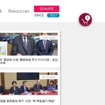
DONATE
k
Resources
SINCE​
2017
0

01/31/2024
프' 美공화 의원, 韓평화법 추가 지지서명…공감
 주목
07/31/2023
의원들 평화협정 촉구..셔먼 “북 핵동결이 해법”