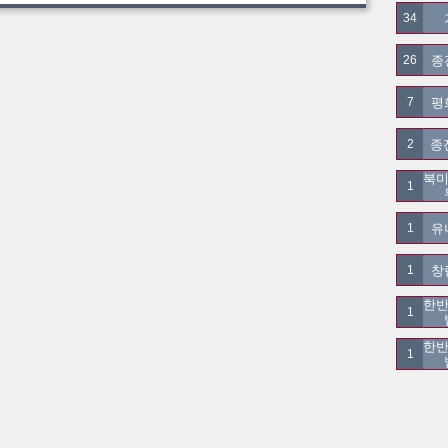
34
종
26
평
7
종
2
북미
1
유
1
창
1
한반
1
한반
1