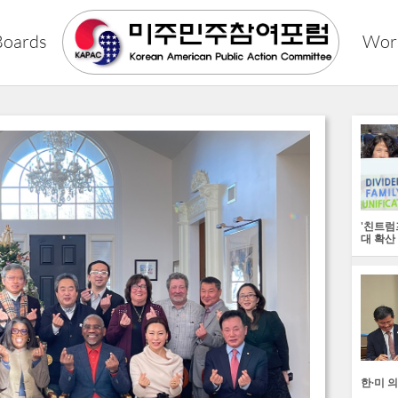
Boards
Wor
'친트럼
대 확산
한∙미 