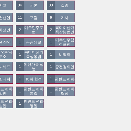
기고
시론
칼럼
34
33
전선언
포럼
기사
11
9
미주민주포
북미이산가
화선언
2
2
럼
족상봉법안
미주민주참
전 선언
공공외교
1
1
여포펌
 연락사
북미이산가
비핵화
1
1
무소
족상봉법
이산가족 상
니세프
종전결의안
1
1
봉
립대회
평화 협정
한반도 평화
1
1
도 평화 
한반도 평화 
한반도 평화 
1
1
법안
통일
협정
도 평화
한반도 평화
1
법안
통일