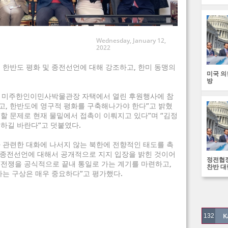
Wednesday, January 12,
2022
 한반도 평화 및 종전선언에 대해 강조하고, 한미 동맹의
미국 의
방
선 미주한인이민사박물관장 자택에서 열린 후원행사에 참
고, 한반도에 영구적 평화를 구축해나가야 한다”고 밝혔
 할 문제로 현재 물밑에서 접촉이 이뤄지고 있다”며 “김정
하길 바란다”고 덧붙였다.
 관련한 대화에 나서지 않는 북한에 전향적인 태도를 촉
인 종전선언에 대해서 공개적으로 지지 입장을 밝힌 것이어
정전협정
“전쟁을 공식적으로 끝내 통일로 가는 계기를 마련하고,
찬반 대
자는 구상은 매우 중요하다”고 평가했다.
K
132