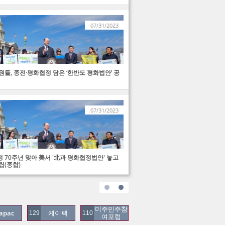
07/31/2023
원들, 종전·평화협정 담은 ‘한반도 평화법안’ 공
07/31/2023
 70주년 맞아 美서 '北과 평화협정법안' 놓고 
립(종합)
미주민주참
apac
케이팩
129
110
여포럼